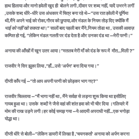
हाथ हिलाया और मानो हवेली खुद ही बोलने लगी ,दीवार पर शब्द नहीं, यादें उभरने लगीं
,उसके शब्द धीरे-धीरे उस अंधकार में चित्र बना रहे थे—“उस रात हवेली में पूर्णिमा
थी,मैंने अपने भाई को रोका,गौरव को छुपाया,और मंडल के नियम तोड़ दिए क्योंकि मैं
भाई को नहीं खो सकता था
।” सालों बाद पहली बार मैंने,नियम तोडा था , उसकी आवाज़
कम्पित हो गई, “लेकिन मंडल गलती पर दंड देता है और उनका दंड था —मेरी पत्नी।”
अनाया की आँखों में खून उतर आया।“मतलब मेरी माँ को दंड के रूप में मौत…मिली ?”
राजवीर ने सिर झुका लिया ,“हाँ…उसे ‘अर्पण’ बना दिया गया।”
दीप्ती काँप गई —“तो आप अपनी पत्नी को छोड़कर भाग गए?''
राजवीर चिल्लाया —“मैं भागा नहीं था , मैंने सर्वज्ञ से लड़ना शुरू किया था इसीलिए
गायब हुआ था। उसके शब्दों ने जैसे वहां की शांत हवा को भी चीर दिया ।गलियारे में
मोम की राख उड़ने लगी।हर कोई समझ गया —ये आदमी अपराधी नहीं…एक भगोड़ा
योद्धा था।
दीप्ती धीरे से बोली—“लेकिन डायरी में लिखा है ,'चयनकर्ता' अनाया को अर्पण करना