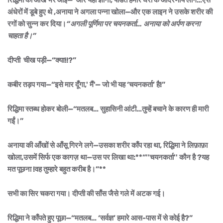
रिद्धिमा की आँखें भर आईं—“और यही ज्ञानी, पंडित हमारे घरों के आदरणीय लोग…ऐसे
अंधेरों में डूबे हुए थे ,अनाया ने अगला पन्ना खोला—और एक लाइन ने उसके शरीर की
रगों को सुन्न कर दिया।
“अगली पूर्णिमा पर
चयनकर्ता… अनाया को अर्पण करना
चाहता है।”
दीप्ती चीख पड़ी—“क्या!!?”
कबीर तड़प गया—“इसे मार दूँगा,' मैं'— जो भी यह ‘चयनकर्ता’ है!”
रिद्धिमा स्तब्ध होकर बोली—“मतलब… सुहासिनी आंटी…तुम्हें बचाने के कारण ही मारी
गईं।”
अनाया की आँखों से आँसू गिरने लगे—उसका शरीर काँप रहा था, रिद्धिमा ने लिफ़ाफ़ा
खोला,उसमें सिर्फ एक कागज़ था—उस पर लिखा था:**“''चयनकर्ता'' कौन है ?यह
मत पूछना !वह तुम्हारे बहुत करीब है।”**
सभी का सिर चकरा गया। दीप्ती की साँस जैसे गले में अटक गई।
रिद्धिमा ने काँपते हुए पूछा—“मतलब… ‘सर्वज्ञ’ हमारे आस-पास में से कोई है?”