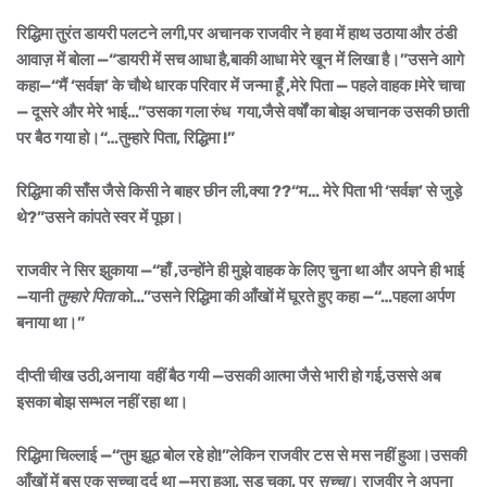
रिद्धिमा तुरंत डायरी पलटने लगी,पर अचानक राजवीर ने हवा में हाथ उठाया और ठंडी
आवाज़ में बोला —“डायरी में सच आधा है,बाकी आधा मेरे खून में लिखा है।”उसने आगे
कहा—“मैं ‘सर्वज्ञ’ के चौथे धारक परिवार में जन्मा हूँ ,मेरे पिता — पहले वाहक !मेरे चाचा
— दूसरे और मेरे भाई…”उसका गला रुंध गया,जैसे वर्षों का बोझ अचानक उसकी छाती
पर बैठ गया हो।“…तुम्हारे पिता, रिद्धिमा !”
रिद्धिमा की साँस जैसे किसी ने बाहर छीन ली,क्या ??“म… मेरे पिता भी ‘सर्वज्ञ’ से जुड़े
थे?”उसने कांपते स्वर में पूछा।
राजवीर ने सिर झुकाया —“हाँ ,उन्होंने ही मुझे वाहक के लिए चुना था और अपने ही भाई
—यानी
तुम्हारे पिता
को…”
उसने रिद्धिमा की आँखों में घूरते हुए कहा —“…पहला अर्पण
बनाया था।”
दीप्ती चीख उठी,अनाया वहीं बैठ गयी —उसकी आत्मा जैसे भारी हो गई,उससे अब
इसका बोझ सम्भल नहीं रहा था।
रिद्धिमा चिल्लाई —“तुम झूठ बोल रहे हो!”लेकिन राजवीर टस से मस नहीं हुआ।उसकी
आँखों में बस एक सच्चा दर्द था —मरा हुआ, सड़ चुका, पर
सच्चा
। राजवीर ने अपना