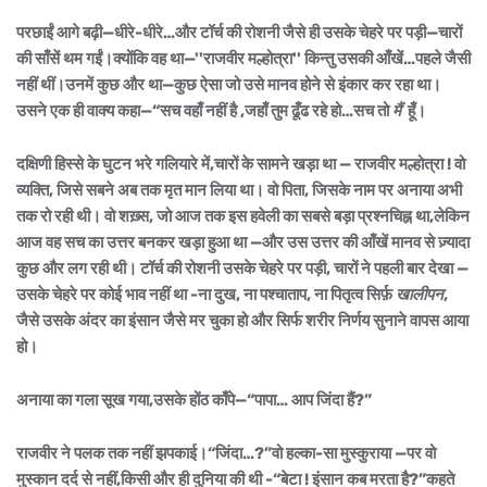
परछाईं आगे बढ़ी—धीरे-धीरे…और टॉर्च की रोशनी जैसे ही उसके चेहरे पर पड़ी—चारों
की साँसें थम गईं।क्योंकि वह था—''राजवीर मल्होत्रा'' किन्तु उसकी आँखें…पहले जैसी
नहीं थीं।उनमें कुछ और था—कुछ ऐसा जो उसे मानव होने से इंकार कर रहा था।
उसने एक ही वाक्य कहा—“सच वहाँ नहीं है ,जहाँ तुम ढूँढ रहे हो…
सच तो
मैं
हूँ।
दक्षिणी हिस्से के घुटन भरे गलियारे में,चारों के सामने खड़ा था — राजवीर मल्होत्रा ! वो
व्यक्ति, जिसे सबने अब तक मृत मान लिया था। वो पिता, जिसके नाम पर अनाया अभी
तक रो रही थी। वो शख़्स, जो आज तक इस हवेली का सबसे बड़ा प्रश्नचिह्न था,लेकिन
आज वह सच का उत्तर बनकर खड़ा हुआ था —और उस उत्तर की आँखें मानव से ज़्यादा
कुछ और लग रही थी। टॉर्च की रोशनी उसके चेहरे पर पड़ी, चारों ने पहली बार देखा —
उसके चेहरे पर कोई भाव नहीं था -ना दुख, ना पश्चाताप, ना पितृत्व सिर्फ़
खालीपन
,
जैसे उसके अंदर का इंसान जैसे मर चुका हो और सिर्फ शरीर निर्णय सुनाने वापस आया
हो।
अनाया का गला सूख गया,उसके होंठ काँपे—“पापा… आप जिंदा हैं?”
राजवीर ने पलक तक नहीं झपकाई।“जिंदा…?”वो हल्का-सा मुस्कुराया —पर वो
मुस्कान दर्द से नहीं,किसी और ही दुनिया की थी -
“बेटा ! इंसान कब मरता है?”कहते