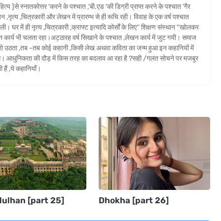
दी साहित्य ]से स्नातकोत्तर 'करने के पश्चात ,'बी.एड 'की डिग्री प्राप्त करने के पश्चात 'गैर
यन ,नृत्य ,चित्रकारी और लेखन में प्रारम्भ से ही रूचि रही। विवाह के एक वर्ष पश्चात
ी। घर में ही नृत्य ,चित्रकारी ,क्राफ्ट इत्यादि कोर्सों के लिए'' शिक्षण संस्थान ''खोलकर
कार्य भी चलता रहा।अट्ठारह वर्ष सिखाने के पश्चात ,लेखन कार्य में जुट गयी। समाज
लित हो उठता ,तब -तब कोई कहानी ,किसी लेख अथवा कविता का जन्म हुआ इन कहानियों में
िलेंगे। आधुनिकता की दौड़ में किस तरह का बदलाव आ रहा है ?सही /गलत सोचने पर मजबूर
 हैं ,ये कहानियाँ।
dulhan [part 25]
Dhokha [part 26]