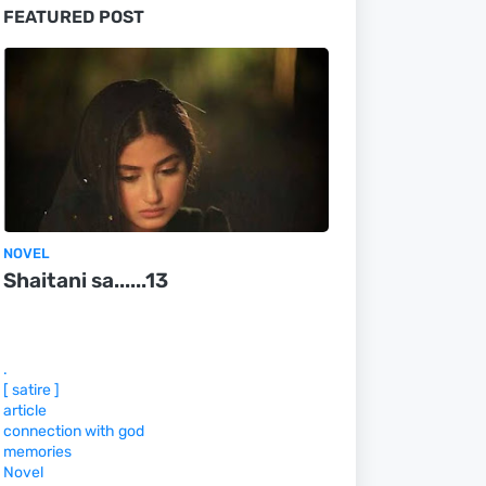
FEATURED POST
NOVEL
Shaitani sa......13
.
[ satire ]
article
connection with god
memories
Novel