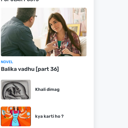
NOVEL
Balika vadhu [part 36]
Khali dimag
kya karti ho ?