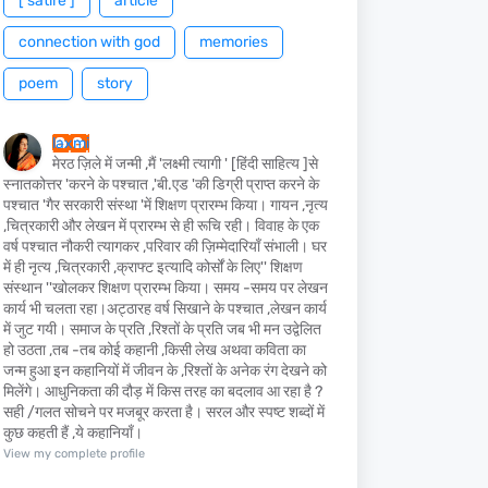
[ satire ]
article
connection with god
memories
poem
story
laxmi
मेरठ ज़िले में जन्मी ,मैं 'लक्ष्मी त्यागी ' [हिंदी साहित्य ]से
स्नातकोत्तर 'करने के पश्चात ,'बी.एड 'की डिग्री प्राप्त करने के
पश्चात 'गैर सरकारी संस्था 'में शिक्षण प्रारम्भ किया। गायन ,नृत्य
,चित्रकारी और लेखन में प्रारम्भ से ही रूचि रही। विवाह के एक
वर्ष पश्चात नौकरी त्यागकर ,परिवार की ज़िम्मेदारियाँ संभाली। घर
में ही नृत्य ,चित्रकारी ,क्राफ्ट इत्यादि कोर्सों के लिए'' शिक्षण
संस्थान ''खोलकर शिक्षण प्रारम्भ किया। समय -समय पर लेखन
कार्य भी चलता रहा।अट्ठारह वर्ष सिखाने के पश्चात ,लेखन कार्य
में जुट गयी। समाज के प्रति ,रिश्तों के प्रति जब भी मन उद्वेलित
हो उठता ,तब -तब कोई कहानी ,किसी लेख अथवा कविता का
जन्म हुआ इन कहानियों में जीवन के ,रिश्तों के अनेक रंग देखने को
मिलेंगे। आधुनिकता की दौड़ में किस तरह का बदलाव आ रहा है ?
सही /गलत सोचने पर मजबूर करता है। सरल और स्पष्ट शब्दों में
कुछ कहती हैं ,ये कहानियाँ।
View my complete profile